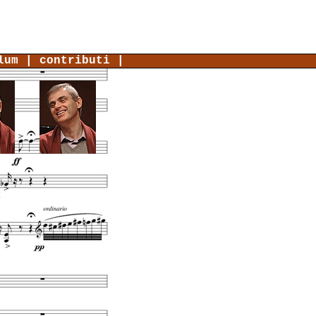
lum
|
contributi
|