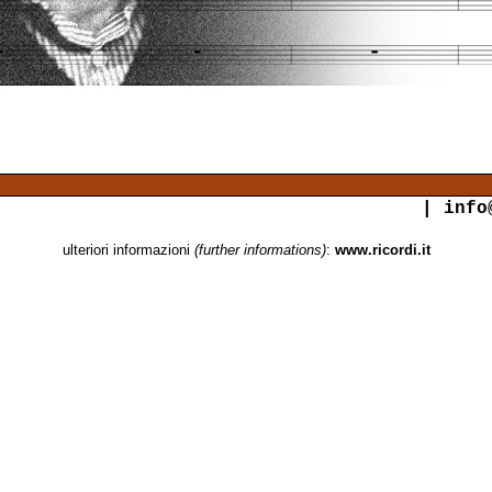
|
info
ulteriori informazioni
(further informations)
:
www.ricordi.it