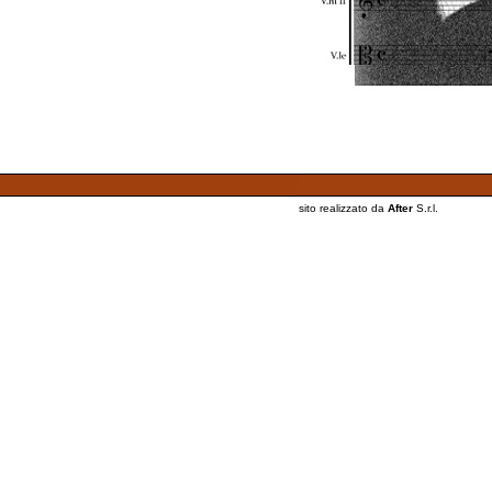
sito realizzato da
After
S.r.l.