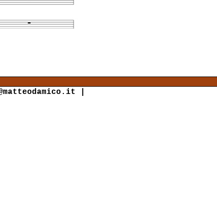
@matteodamico.it
|